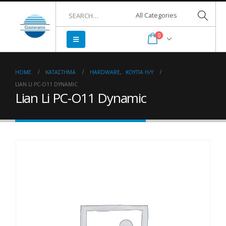
0
HOME
ΚΑΤΆΣΤΗΜΑ
HARDWARE
,
ΚΟΥΤΙΆ Η/Υ
LIAN LI PC-O11 DYNAMIC
Lian Li PC-O11 Dynamic