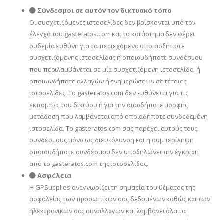
Σύνδεσμοι σε αυτόν τον δικτυακό τόπο
Οι συσχετιζόμενες ιστοσελίδες δεν βρίσκονται υπό τον
έλεγχο του gasteratos.com και το κατάστημα δεν φέρει
ουδεμία ευθύνη για τα περιεχόμενα οποιασδήποτε
συσχετιζόμενης ιστοσελίδας ή οποιουδήποτε συνδέσμου
που περιλαμβάνεται σε μία συσχετιζόμενη ιστοσελίδα, ή
οποιωνδήποτε αλλαγών ή ενημερώσεων σε τέτοιες
ιστοσελίδες. Το gasteratos.com δεν ευθύνεται για τις
εκπομπές του δικτύου ή για την οιασδήποτε μορφής
μετάδοση που λαμβάνεται από οποιαδήποτε συνδεδεμένη
ιστοσελίδα. Το gasteratos.com σας παρέχει αυτούς τους
συνδέσμους μόνο ως διευκόλυνση και η συμπερίληψη
οποιουδήποτε συνδέσμου δεν υποδηλώνει την έγκριση
από το gasteratos.com της ιστοσελίδας.
Ασφάλεια
Η GPSupplies αναγνωρίζει τη σημασία του θέματος της
ασφαλείας των προσωπικών σας δεδομένων καθώς και των
ηλεκτρονικών σας συναλλαγών και λαμβάνει όλα τα