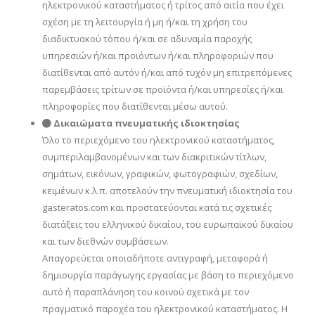
ηλεκτρονικού καταστήματος ή τρίτος από αιτία που έχει
σχέση με τη λειτουργία ή μη ή/και τη χρήση του
διαδικτυακού τόπου ή/και σε αδυναμία παροχής
υπηρεσιών ή/και προϊόντων ή/και πληροφοριών που
διατίθενται από αυτόν ή/και από τυχόν μη επιτρεπόμενες
παρεμβάσεις τρίτων σε προϊόντα ή/και υπηρεσίες ή/και
πληροφορίες που διατίθενται μέσω αυτού.
Δικαιώματα πνευματικής ιδιοκτησίας
Όλο το περιεχόμενο του ηλεκτρονικού καταστήματος,
συμπεριλαμβανομένων και των διακριτικών τίτλων,
σημάτων, εικόνων, γραφικών, φωτογραφιών, σχεδίων,
κειμένων κ.λ.π. αποτελούν την πνευματική ιδιοκτησία του
gasteratos.com και προστατεύονται κατά τις σχετικές
διατάξεις του ελληνικού δικαίου, του ευρωπαϊκού δικαίου
και των διεθνών συμβάσεων.
Απαγορεύεται οποιαδήποτε αντιγραφή, μεταφορά ή
δημιουργία παράγωγης εργασίας με βάση το περιεχόμενο
αυτό ή παραπλάνηση του κοινού σχετικά με τον
πραγματικό παροχέα του ηλεκτρονικού καταστήματος. Η