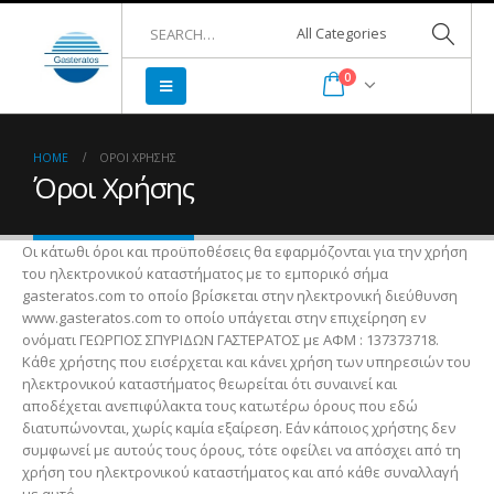
0
HOME
ΌΡΟΙ ΧΡΉΣΗΣ
Όροι Χρήσης
Οι κάτωθι όροι και προϋποθέσεις θα εφαρμόζονται για την χρήση
του ηλεκτρονικού καταστήματος με το εμπορικό σήμα
gasteratos.com το οποίο βρίσκεται στην ηλεκτρονική διεύθυνση
www.gasteratos.com το οποίο υπάγεται στην επιχείρηση εν
ονόματι ΓΕΩΡΓΙΟΣ ΣΠΥΡΙΔΩΝ ΓΑΣΤΕΡΑΤΟΣ με ΑΦΜ : 137373718.
Κάθε χρήστης που εισέρχεται και κάνει χρήση των υπηρεσιών του
ηλεκτρονικού καταστήματος θεωρείται ότι συναινεί και
αποδέχεται ανεπιφύλακτα τους κατωτέρω όρους που εδώ
διατυπώνονται, χωρίς καμία εξαίρεση. Εάν κάποιος χρήστης δεν
συμφωνεί με αυτούς τους όρους, τότε οφείλει να απόσχει από τη
χρήση του ηλεκτρονικού καταστήματος και από κάθε συναλλαγή