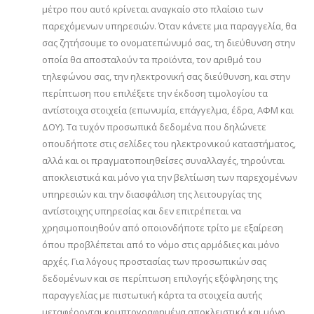
μέτρο που αυτό κρίνεται αναγκαίο στο πλαίσιο των
παρεχόμενων υπηρεσιών. Όταν κάνετε μια παραγγελία, θα
σας ζητήσουμε το ονοματεπώνυμό σας, τη διεύθυνση στην
οποία θα αποσταλούν τα προϊόντα, τον αριθμό του
τηλεφώνου σας, την ηλεκτρονική σας διεύθυνση, και στην
περίπτωση που επιλέξετε την έκδοση τιμολογίου τα
αντίστοιχα στοιχεία (επωνυμία, επάγγελμα, έδρα, ΑΦΜ και
ΔΟΥ). Τα τυχόν προσωπικά δεδομένα που δηλώνετε
οπουδήποτε στις σελίδες του ηλεκτρονικού καταστήματος,
αλλά και οι πραγματοποιηθείσες συναλλαγές, τηρούνται
αποκλειστικά και μόνο για την βελτίωση των παρεχομένων
υπηρεσιών και την διασφάλιση της λειτουργίας της
αντίστοιχης υπηρεσίας και δεν επιτρέπεται να
χρησιμοποιηθούν από οποιονδήποτε τρίτο με εξαίρεση
όπου προβλέπεται από το νόμο στις αρμόδιες και μόνο
αρχές. Για λόγους προστασίας των προσωπικών σας
δεδομένων και σε περίπτωση επιλογής εξόφλησης της
παραγγελίας με πιστωτική κάρτα τα στοιχεία αυτής
μεταφέρονται κρυπτογραφημένα αποκλειστικά και μόνο