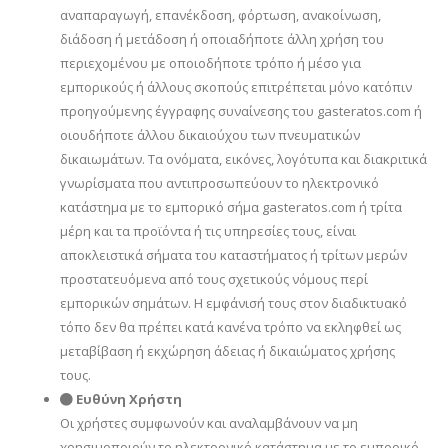
αναπαραγωγή, επανέκδοση, φόρτωση, ανακοίνωση,
διάδοση ή μετάδοση ή οποιαδήποτε άλλη χρήση του
περιεχομένου με οποιοδήποτε τρόπο ή μέσο για
εμπορικούς ή άλλους σκοπούς επιτρέπεται μόνο κατόπιν
προηγούμενης έγγραφης συναίνεσης του gasteratos.com ή
οιουδήποτε άλλου δικαιούχου των πνευματικών
δικαιωμάτων. Τα ονόματα, εικόνες, λογότυπα και διακριτικά
γνωρίσματα που αντιπροσωπεύουν το ηλεκτρονικό
κατάστημα με το εμπορικό σήμα gasteratos.com ή τρίτα
μέρη και τα προϊόντα ή τις υπηρεσίες τους, είναι
αποκλειστικά σήματα του καταστήματος ή τρίτων μερών
προστατευόμενα από τους σχετικούς νόμους περί
εμπορικών σημάτων. Η εμφάνισή τους στον διαδικτυακό
τόπο δεν θα πρέπει κατά κανένα τρόπο να εκληφθεί ως
μεταβίβαση ή εκχώρηση άδειας ή δικαιώματος χρήσης
τους.
Ευθύνη Χρήστη
Οι χρήστες συμφωνούν και αναλαμβάνουν να μη
χρησιμοποιούν τo ηλεκτρονικό κατάστημα με το εμπορικό