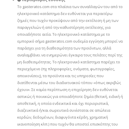
Το gasteratos.com στα πλαίσια των συναλλαγών του από το
ηλεκτρονικό κατάστημα δεν ευθύνεται για περαιτέρω
ζημιές που τυχόν προκύψουν από την εκτέλεση ή μη των
παραγγελιών ή από την καθυστέρηση εκτέλεσης, για
οποιαδήποτε αιτία. Το ηλεκτρονικό κατάστημα με το
εμπορικό σήμα gasteratos.com ουδεμία εγγύηση μπορεί να
παράσχει για τη διαθεσιμότητα των προϊόντων, αλλά
αναλαμβάνει να ενημερώνει έγκαιρα τους πελάτες περί της
μη διαθεσιμότητας. Το ηλεκτρονικό κατάστημα παρέχει το
περιεχόμενο (πχ πληροφορίες, ονόματα, φωτογραφίες,
απεικονίσεις), τα προϊόντα και τις υπηρεσίες που
διατίθενται μέσω του διαδικτυακού τόπου «όπως ακριβώς
έχουν». Σε καμία περίπτωση η επιχείρηση δεν ευθύνεται
αστικώς ή ποινικώς για οποιαδήποτε ζημία (θετική, ειδική ή
αποθετική, η οποία ενδεικτικά και όχι περιοριστικά,
διαζευκτικά ή/και σωρευτικά συνίσταται σε απώλεια
κερδών, δεδομένων, διαφυγόντα κέρδη, χρηματική
ικανοποίηση κλπ.) που τυχόν θα υποστεί επισκέπτης του