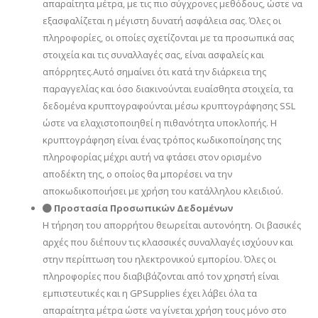
απαραίτητα μέτρα, με τις πιο σύγχρονες μεθόδους, ώστε να
εξασφαλίζεται η μέγιστη δυνατή ασφάλεια σας. Όλες οι
πληροφορίες, οι οποίες σχετίζονται με τα προσωπικά σας
στοιχεία και τις συναλλαγές σας, είναι ασφαλείς και
απόρρητες.Αυτό σημαίνει ότι κατά την διάρκεια της
παραγγελίας και όσο διακινούνται ευαίσθητα στοιχεία, τα
δεδομένα κρυπτογραφούνται μέσω κρυπτογράφησης SSL
ώστε να ελαχιστοποιηθεί η πιθανότητα υποκλοπής. Η
κρυπτογράφηση είναι ένας τρόπος κωδικοποίησης της
πληροφορίας μέχρι αυτή να φτάσει στον ορισμένο
αποδέκτη της, ο οποίος θα μπορέσει να την
αποκωδικοποιήσει με χρήση του κατάλληλου κλειδιού.
Προστασία Προσωπικών Δεδομένων
Η τήρηση του απορρήτου θεωρείται αυτονόητη. Οι βασικές
αρχές που διέπουν τις κλασσικές συναλλαγές ισχύουν και
στην περίπτωση του ηλεκτρονικού εμπορίου. Όλες οι
πληροφορίες που διαβιβάζονται από τον χρηστή είναι
εμπιστευτικές και η GPSupplies έχει λάβει όλα τα
απαραίτητα μέτρα ώστε να γίνεται χρήση τους μόνο στο