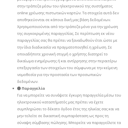
στην τράπεζα μέσω του ηλεκτρονικού της συστήματος
online χρέωσης πιστωτικών καρτών. Τα στοιχεία αυτά δεν
αποθηκεύονται σε κάποια δική μας βάση δεδομένων.
Χρησιμοποιούνται από την τράπεζα μόνο για την χρέωση
της συγκεκριμένης παραγγελίας. Σε περίπτωση εκ νέου
παραγγελίας σας θα πρέπει να ξαναδωθούν έτσι ώστε με
την ίδια διαδικασία να πραγματοποιηθεί η χρέωση. Σε
οποιαδήποτε χρονική στιγμή ο χρήστης διατηρεί το
δικαίωμα ενημέρωσης ή και αντίρρησης στην περαιτέρω
επεξεργασία των στοιχείων του σύμφωνα με την κείμενη
νομοθεσία για την προστασία των προσωπικών
δεδομένων.
Παραγγελία
Για να μπορείτε να συνάψετε έγκυρη παραγγελία μέσω του
ηλεκτρονικού καταστήματός μας πρέπει να έχετε
συμπληρώσει το δέκατο όγδοο έτος της ηλικίας σας και να
μην τελείτε σε δικαστική συμπαράσταση ως προς τη
σύναψη σύμβασης πώλησης. Μπορείτε να παραγγείλετε τα