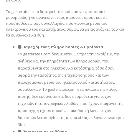
με αυτό.
Το gasteratos.com διατηρεί το δικαίωμα να τροποποιεί
μονομερώς ή να ανανεώνει τους παρόντες όρους και τις
προϋποθέσεις των συναλλαγών, που γίνονται μέσω του
ηλεκτρονικού του καταστήματος, σύμφωνα με τις ανάγκες του και
τα συναλλακτικά ήθη.
Παρεχόμενες πληροφορίες & Προϊόντα
Το gasteratos.com δεσμεύεται ως προς την ακρίβεια, την
αλήθεια και την πληρότητα των πληροφοριών που
παρατίθενται στο ηλεκτρονικό κατάστημα, τόσο όσον
αφορά την ταυτότητα της επιχείρησης όσο και των
παρεχομένων μέσω του ηλεκτρονικού καταστήματος,
συναλλαγών. Το gasteratos.com, στα πλαίσια της καλής
πίστης, δεν ευθύνεται και δεν δεσμεύεται για τυχόν
τεχνικών ή τυπογραφικών λαθών, που έχουν διαφύγει της
προσοχής ή έχουν προκύψει ακούσια ή λόγω τυχόν
διακοπών λειτουργίας της ιστοσελίδας εκ λόγων ανωτέρας
βίας.
Περιορισμός ευθύνης