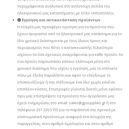
περιγράφονται αναλυτικά στη αντίστοιχη σελίδα του
ηλεκτρονικού μας καταστήματος με τίτλο «Αποστολές».
Εγγύηση και αντικατάσταση προϊόντων
Η εταιρία μας προσφέρει εγγύηση για τα προϊόντα που
έχουν αγοραστεί από το ηλεκτρονικό μας κατάστημα για το
ίδιο χρονικό διάστημα και με τους ίδιους όρους και
περιορισμούς που θέτει ο κατασκευαστής. Ειδικότερα
ισχύουν τα όσα σχετικώς αναγράφονται για κάθε προϊόν. Αν
ένα προϊόν παρουσιάσει κάποιο ελάττωμα μέσα στο
χρονικό διάστημα που ισχύει η εγγύηση, μας το στέλνετε
πίσω με έξοδα παραλήπτη και αφού το ελέγξουμε το
επισκευάζουμε ή σας στέλνουμε ένα ίδιο χωρίς κανένα
επιπλέον κόστος. Επιστροφές γίνονται δεκτές μόνο εφόσον
πριν μας επιστρέψετε τα προϊόντα που αγοράσατε μας
έχετε ενημερώσει στο email: sales@gpsupplies.gr ή στο
τηλέφωνο 231 220 5155 για τα παράπονά σας σχετικά με
ελαττωματικά προϊόντα με αναφορά στα στοιχεία της
παραγγελίας, στον αριθμό τιμολογίου και στον αριθμό